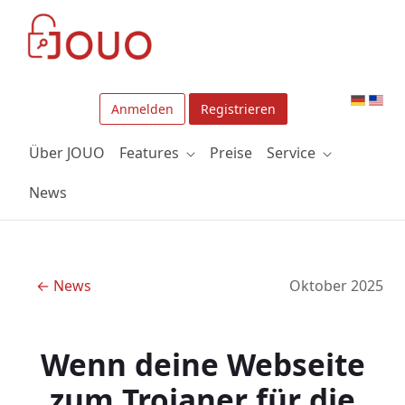
Zum Hauptinhalt springen
Anmelden
Registrieren
Über JOUO
Features
Preise
Service
News
← News
Oktober 2025
Wenn deine Webseite
zum Trojaner für die