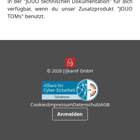
in der "JOUO technischen Dokumentation" für dich
verfügbar, wenn du unser Zusatzprodukt "JOUO
TOMs" benutzt.
© 2026 [i]karef GmbH
Cookies
Impressum
Datenschutz
AGB
Anmelden