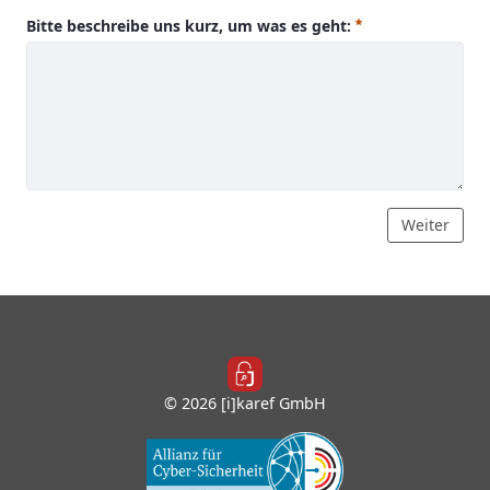
Bitte beschreibe uns kurz, um was es geht:
phone
:
0
/ 65000
Weiter
© 2026 [i]karef GmbH